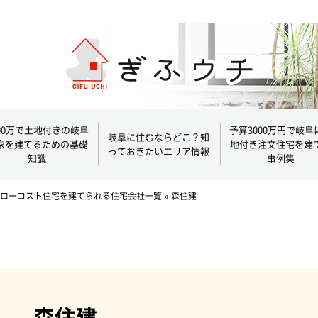
000万で土地付きの岐阜
予算3000万円で岐阜
岐阜に住むならどこ？知
家を建てるための基礎
地付き注文住宅を建
っておきたいエリア情報
知識
事例集
ローコスト住宅を建てられる住宅会社一覧
»
森住建
森住建