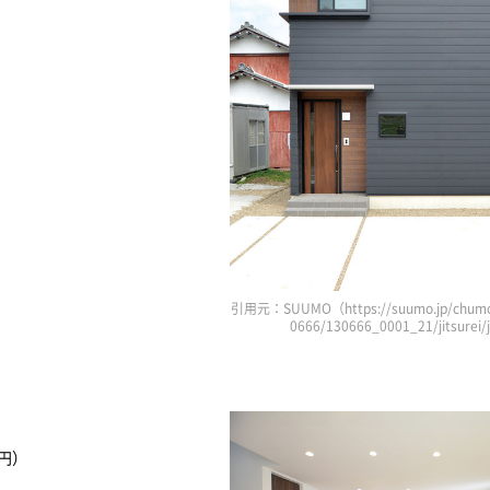
引用元：SUUMO（https://suumo.jp/chumo
0666/130666_0001_21/jitsurei
万円）