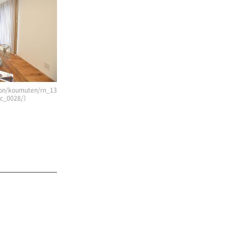
n/koumuten/rn_13
/jc_0028/）