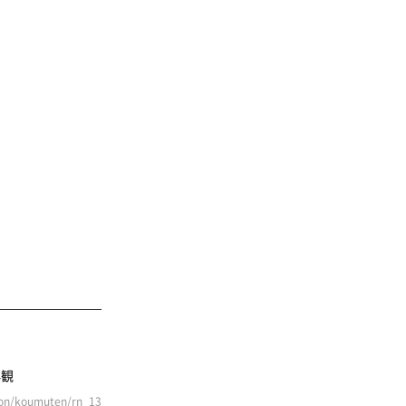
n/koumuten/rn_13