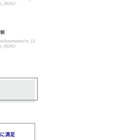
/jc_0024/）
n/koumuten/rn_13
/jc_0024/）
アに満足