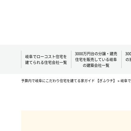
3000万円台の分譲・建売
3
岐阜でローコスト住宅を
住宅を販売している岐阜
の
建てられる住宅会社一覧
の建築会社一覧
予算内で岐阜にこだわり住宅を建てる家ガイド 【ぎふウチ】
»
岐阜で