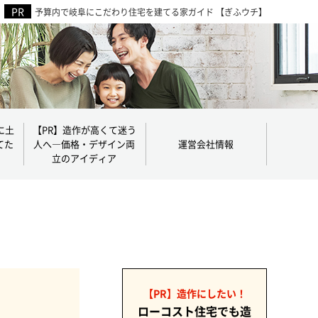
予算内で岐阜にこだわり住宅を建てる家ガイド 【ぎふウチ】
に土
【PR】造作が高くて迷う
てた
人へ―価格・デザイン両
運営会社情報
立のアイディア
【PR】造作にしたい！
ローコスト住宅でも造