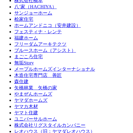
株式会社橋本
八’家（HACHIYA）
サンジョーホーム
桧家住宅
ホームアンドニコ（安井建設）
フェスティナ・レンテ
福建ホーム
フリーダムアーキテクツ
ブルースホーム（アシスト）
まごころ住宅
無垢Story
メープルホームズインターナショナル
木造住宅専門店 善匠
森住建
矢橋林業 矢橋の家
やまぜんホームズ
ヤマダホームズ
ヤマカ木材
ヤマト住建
ユニバーサルホーム
株式会社リグスタイルカンパニー
レオハウス（旧：ヤマダレオハウス）