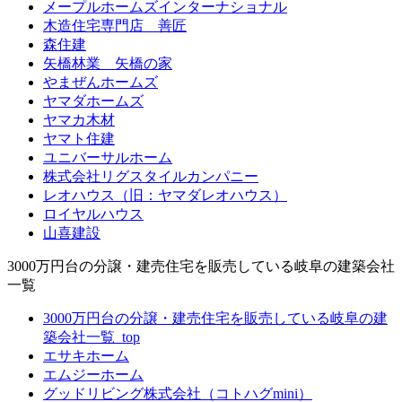
メープルホームズインターナショナル
木造住宅専門店 善匠
森住建
矢橋林業 矢橋の家
やまぜんホームズ
ヤマダホームズ
ヤマカ木材
ヤマト住建
ユニバーサルホーム
株式会社リグスタイルカンパニー
レオハウス（旧：ヤマダレオハウス）
ロイヤルハウス
山喜建設
3000万円台の分譲・建売住宅を販売している岐阜の建築会社
一覧
3000万円台の分譲・建売住宅を販売している岐阜の建
築会社一覧_top
エサキホーム
エムジーホーム
グッドリビング株式会社（コトハグmini）