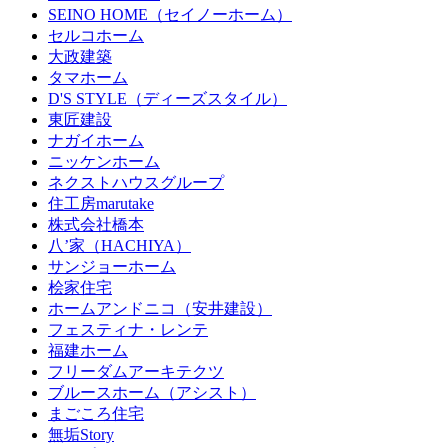
SEINO HOME（セイノーホーム）
セルコホーム
大政建築
タマホーム
D'S STYLE（ディーズスタイル）
東匠建設
ナガイホーム
ニッケンホーム
ネクストハウスグループ
住工房marutake
株式会社橋本
八’家（HACHIYA）
サンジョーホーム
桧家住宅
ホームアンドニコ（安井建設）
フェスティナ・レンテ
福建ホーム
フリーダムアーキテクツ
ブルースホーム（アシスト）
まごころ住宅
無垢Story