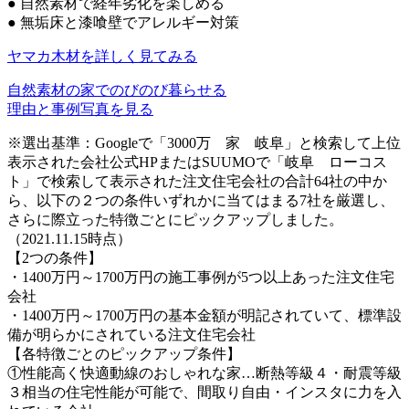
●
自然素材で経年劣化を楽しめる
●
無垢床と漆喰壁でアレルギー対策
ヤマカ木材を詳しく見てみる
自然素材の家でのびのび暮らせる
理由と事例写真を見る
※選出基準：Googleで「3000万 家 岐阜」と検索して上位
表示された会社公式HPまたはSUUMOで「岐阜 ローコス
ト」で検索して表示された注文住宅会社の合計64社の中か
ら、以下の２つの条件いずれかに当てはまる7社を厳選し、
さらに際立った特徴ごとにピックアップしました。
（2021.11.15時点）
【2つの条件】
・1400万円～1700万円の施工事例が5つ以上あった注文住宅
会社
・1400万円～1700万円の基本金額が明記されていて、標準設
備が明らかにされている注文住宅会社
【各特徴ごとのピックアップ条件】
①性能高く快適動線のおしゃれな家…断熱等級４・耐震等級
３相当の住宅性能が可能で、間取り自由・インスタに力を入