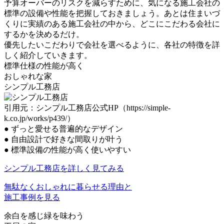
予算オーバーのリスクを減らすために、
気になる施工会社の
標準の設備や性能を把握
しておきましょう。あとは住まいづ
くりに実績のある施工会社の中から、どこにこだわる会社に
するかを決めるだけ。
優先したいこだわりで会社を選べる
ように、各社の特徴を詳
しく紹介していきます。
標準仕様の性能が高く
おしゃれな家
シンプル工務店
引用元：シンプル工務店公式HP（https://simple-
k.co.jp/works/p439/）
●
ずっと愛せる普遍的なデザイン
●
自由設計で好きな間取りが叶う
●
標準設備の性能が高く使いやすい
シンプル工務店を詳しく見てみる
無駄なくおしゃれに暮らせる理由と
施工事例を見る
余白を感じ緑を味わう