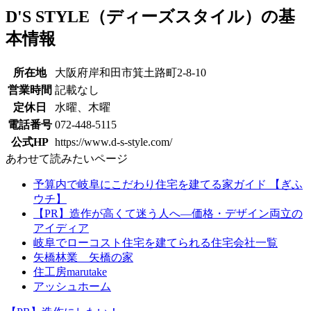
D'S STYLE（ディーズスタイル）の基
本情報
所在地
大阪府岸和田市箕土路町2-8-10
営業時間
記載なし
定休日
水曜、木曜
電話番号
072-448-5115
公式HP
https://www.d-s-style.com/
あわせて読みたいページ
予算内で岐阜にこだわり住宅を建てる家ガイド 【ぎふ
ウチ】
【PR】造作が高くて迷う人へ―価格・デザイン両立の
アイディア
岐阜でローコスト住宅を建てられる住宅会社一覧
矢橋林業 矢橋の家
住工房marutake
アッシュホーム