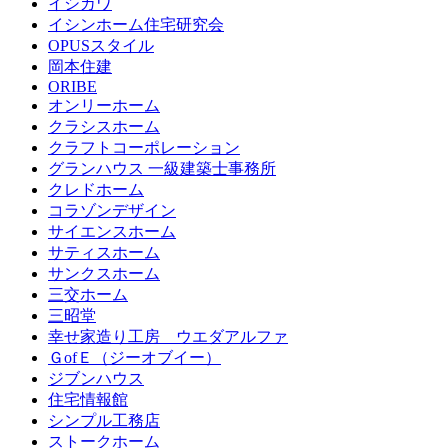
イシカワ
イシンホーム住宅研究会
OPUSスタイル
岡本住建
ORIBE
オンリーホーム
クラシスホーム
クラフトコーポレーション
グランハウス 一級建築士事務所
クレドホーム
コラゾンデザイン
サイエンスホーム
サティスホーム
サンクスホーム
三交ホーム
三昭堂
幸せ家造り工房 ウエダアルファ
ＧofＥ（ジーオブイー）
ジブンハウス
住宅情報館
シンプル工務店
ストークホーム