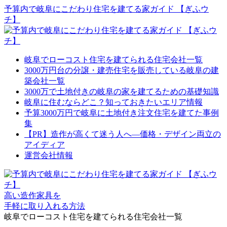
予算内で岐阜にこだわり住宅を建てる家ガイド 【ぎふウ
チ】
岐阜でローコスト住宅を建てられる住宅会社一覧
3000万円台の分譲・建売住宅を販売している岐阜の建
築会社一覧
3000万で土地付きの岐阜の家を建てるための基礎知識
岐阜に住むならどこ？知っておきたいエリア情報
予算3000万円で岐阜に土地付き注文住宅を建てた事例
集
【PR】造作が高くて迷う人へ―価格・デザイン両立の
アイディア
運営会社情報
高い造作家具を
手軽に取り入れる方法
岐阜でローコスト住宅を建てられる住宅会社一覧