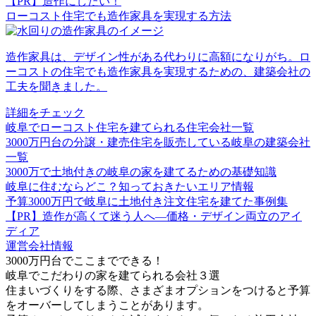
【PR】造作にしたい！
ローコスト住宅でも造作家具を実現する方法
造作家具は、デザイン性がある代わりに高額になりがち。ロ
ーコストの住宅でも造作家具を実現するための、建築会社の
工夫を聞きました。
詳細をチェック
岐阜でローコスト住宅を建てられる住宅会社一覧
3000万円台の分譲・建売住宅を販売している岐阜の建築会社
一覧
3000万で土地付きの岐阜の家を建てるための基礎知識
岐阜に住むならどこ？知っておきたいエリア情報
予算3000万円で岐阜に土地付き注文住宅を建てた事例集
【PR】造作が高くて迷う人へ―価格・デザイン両立のアイ
ディア
運営会社情報
3000万円台でここまでできる！
岐阜で
こだわりの家
を建てられる会社３選
住まいづくりをする際、さまざまオプションをつけると予算
をオーバーしてしまうことがあります。