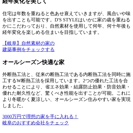
経年変化を美しく
住宅は年数を重ねると色あせ衰えていきますが、風合いや味
を出すことも可能です。D'S STYLEはいかに家の歳を重ねる
かにこだわっており、
自然素材を使用して何年、何十年後も
経年変化を楽しめる
住まいを目指しています。
【岐阜】自然素材の家の
建築事例をチェックする
オールシーズン快適な家
外断熱工法と、従来の断熱工法である内断熱工法を同時に施
工するW断熱工法を採用しています。2つの優れた工法を合
わせることにより、
省エネ効果・結露防止効果・防音効果・
優れた耐久性
など、驚くべき性能を出すことが可能。これに
より冬暖かく夏涼しい、オールシーズン住みやすい家を実現
しました。
3000万円で理想の家を手に入れる！
岐阜のおすすめ会社をチェック