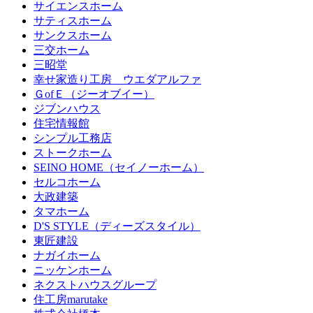
サイエンスホーム
サティスホーム
サンクスホーム
三交ホーム
三昭堂
幸せ家造り工房 ウエダアルファ
ＧofＥ（ジーオブイー）
ジブンハウス
住宅情報館
シンプル工務店
ストークホーム
SEINO HOME（セイノーホーム）
セルコホーム
大政建築
タマホーム
D'S STYLE（ディーズスタイル）
東匠建設
ナガイホーム
ニッケンホーム
ネクストハウスグループ
住工房marutake