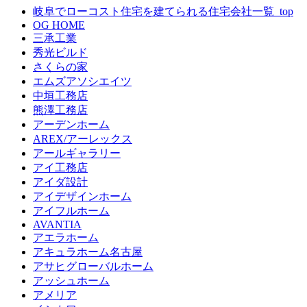
岐阜でローコスト住宅を建てられる住宅会社一覧_top
OG HOME
三承工業
秀光ビルド
さくらの家
エムズアソシエイツ
中垣工務店
熊澤工務店
アーデンホーム
AREX/アーレックス
アールギャラリー
アイ工務店
アイダ設計
アイデザインホーム
アイフルホーム
AVANTIA
アエラホーム
アキュラホーム名古屋
アサヒグローバルホーム
アッシュホーム
アメリア