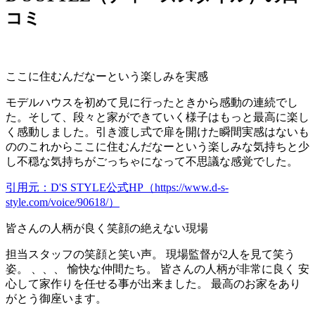
コミ
ここに住むんだなーという楽しみを実感
モデルハウスを初めて見に行ったときから感動の連続でし
た。そして、段々と家ができていく様子はもっと最高に楽し
く感動しました。引き渡し式で扉を開けた瞬間実感はないも
ののこれからここに住むんだなーという楽しみな気持ちと少
し不穏な気持ちがごっちゃになって不思議な感覚でした。
引用元：D'S STYLE公式HP（https://www.d-s-
style.com/voice/90618/）
皆さんの人柄が良く笑顔の絶えない現場
担当スタッフの笑顔と笑い声。 現場監督が2人を見て笑う
姿。 、、、 愉快な仲間たち。 皆さんの人柄が非常に良く 安
心して家作りを任せる事が出来ました。 最高のお家をあり
がとう御座います。