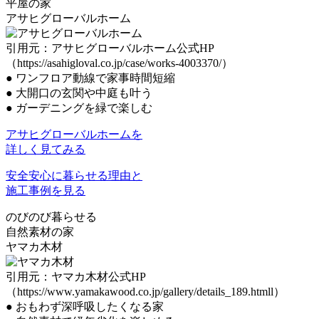
平屋の家
アサヒグローバルホーム
引用元：アサヒグローバルホーム公式HP
（https://asahigloval.co.jp/case/works-4003370/）
●
ワンフロア動線で家事時間短縮
●
大開口の玄関や中庭も叶う
●
ガーデニングを緑で楽しむ
アサヒグローバルホームを
詳しく見てみる
安全安心に暮らせる理由と
施工事例を見る
のびのび暮らせる
自然素材の家
ヤマカ木材
引用元：ヤマカ木材公式HP
（https://www.yamakawood.co.jp/gallery/details_189.htmll）
●
おもわず深呼吸したくなる家