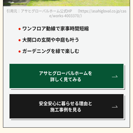
引用元：アサヒグローバルホーム公式HP （https://asahigloval.co.jp/cas
e/works-4003370/）
●
ワンフロア動線で家事時間短縮
●
大開口の玄関や中庭も叶う
●
ガーデニングを緑で楽しむ
アサヒグローバルホームを
詳しく見てみる
安全安心に暮らせる理由と
施工事例を見る