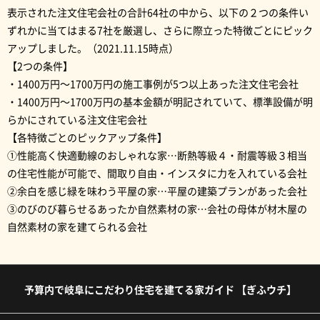
表示された注文住宅会社の合計64社の中から、以下の２つの条件い
ずれかに当てはまる7社を厳選し、さらに際立った特徴ごとにピック
アップしました。（2021.11.15時点）
【2つの条件】
・1400万円～1700万円の施工事例が5つ以上あった注文住宅会社
・1400万円～1700万円の基本金額が明記されていて、標準設備が明
らかにされている注文住宅会社
【各特徴ごとのピックアップ条件】
①性能高く快適動線のおしゃれな家…断熱等級４・耐震等級３相当
の住宅性能が可能で、間取り自由・インスタに力を入れている会社
②余白を感じ緑を味わう平屋の家…平屋の建築プランがあった会社
③のびのび暮らせるあったか自然素材の家…会社の母体が材木屋の
自然素材の家を建てられる会社
予算内で岐阜にこだわり住宅を建てる家ガイド 【ぎふウチ】