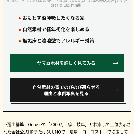
引用元：ヤマカ木材公式HP （https://www.yamakawood.co.jp/gallery/
details_189.htmll）
●
おもわず深呼吸したくなる家
●
自然素材で経年劣化を楽しめる
●
無垢床と漆喰壁でアレルギー対策
ヤマカ木材を詳しく見てみる
自然素材の家でのびのび暮らせる
理由と事例写真を見る
※選出基準：Googleで「3000万 家 岐阜」と検索して上位表示さ
れた会社公式HPまたはSUUMOで「岐阜 ローコスト」で検索して