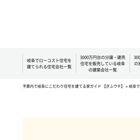
3000万円台の分譲・建売
3
岐阜でローコスト住宅を
住宅を販売している岐阜
の
建てられる住宅会社一覧
の建築会社一覧
予算内で岐阜にこだわり住宅を建てる家ガイド 【ぎふウチ】
»
岐阜で