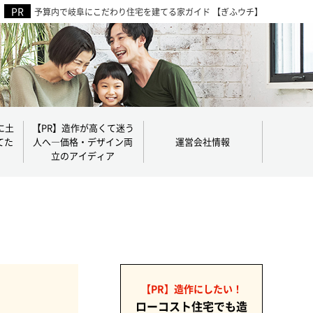
予算内で岐阜にこだわり住宅を建てる家ガイド 【ぎふウチ】
に土
【PR】造作が高くて迷う
てた
人へ―価格・デザイン両
運営会社情報
立のアイディア
【PR】造作にしたい！
ローコスト住宅でも造