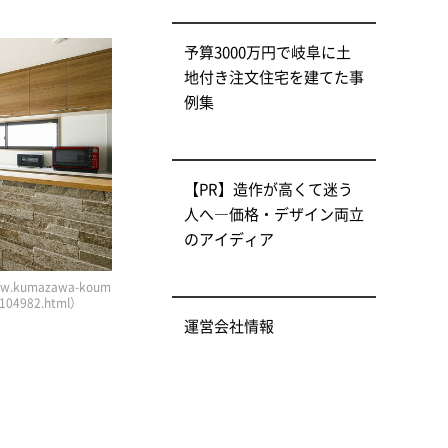
予算3000万円で岐阜に土
地付き注文住宅を建てた事
例集
【PR】造作が高くて迷う
人へ―価格・デザイン両立
のアイディア
kumazawa-koum
3-104982.html）
運営会社情報