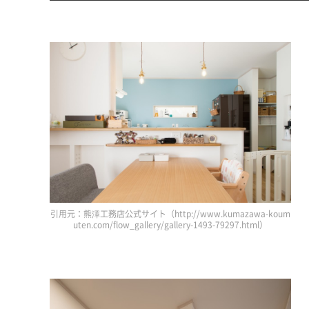
引用元：熊澤工務店公式サイト（http://www.kumazawa-koum
uten.com/flow_gallery/gallery-1493-79297.html）