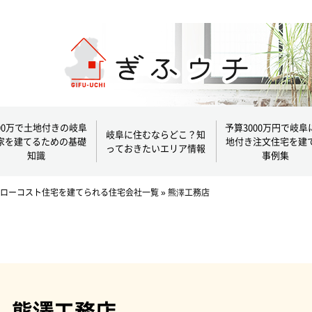
000万で土地付きの岐阜
予算3000万円で岐阜
岐阜に住むならどこ？知
家を建てるための基礎
地付き注文住宅を建
っておきたいエリア情報
知識
事例集
ローコスト住宅を建てられる住宅会社一覧
»
熊澤工務店
熊澤工務店