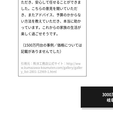
ただき、安心して任せることができま
した。こちらの意見を聞いていただ
き、またアドバイス、予算のかからな
い方法を教えていただき、本当に助か
っています。これからの家族の生活が
楽しく過ごせそうです。
（1500万円台の事例／価格については
記載がありませんでした）
引用元：熊澤工務店公式サイト：http://ww
w.kumazawa-koumuten.com/gallery/galler
y_list-2801-12969-1.html
30
岐