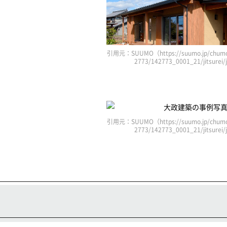
引用元：SUUMO（https://suumo.jp/chumo
2773/142773_0001_21/jitsurei
引用元：SUUMO（https://suumo.jp/chumo
2773/142773_0001_21/jitsurei