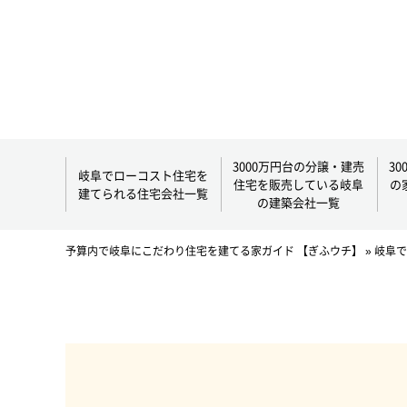
3000万円台の分譲・建売
3
岐阜でローコスト住宅を
住宅を販売している岐阜
の
建てられる住宅会社一覧
の建築会社一覧
予算内で岐阜にこだわり住宅を建てる家ガイド 【ぎふウチ】
»
岐阜で