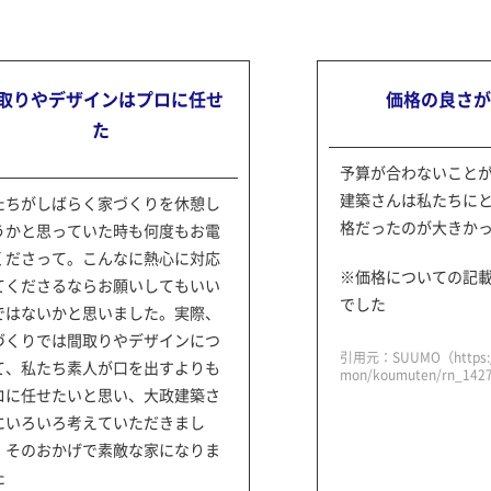
取りやデザインはプロに任せ
価格の良さ
た
予算が合わないこと
建築さんは私たちに
たちがしばらく家づくりを休憩し
格だったのが大きか
うかと思っていた時も何度もお電
くださって。こんなに熱心に対応
※価格についての記
てくださるならお願いしてもいい
でした
ではないかと思いました。実際、
づくりでは間取りやデザインにつ
引用元：SUUMO（https://
て、私たち素人が口を出すよりも
mon/koumuten/rn_142
ロに任せたいと思い、大政建築さ
にいろいろ考えていただきまし
。そのおかげで素敵な家になりま
た