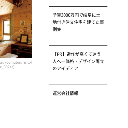
予算3000万円で岐阜に土
地付き注文住宅を建てた事
例集
【PR】造作が高くて迷う
人へ―価格・デザイン両立
n/koumuten/rn_14
/jc_0024/）
のアイディア
運営会社情報