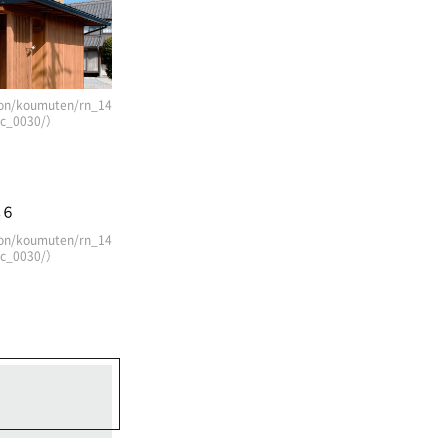
n/koumuten/rn_14
/jc_0030/）
n/koumuten/rn_14
/jc_0030/）