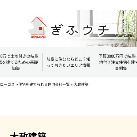
000万で土地付きの岐阜
予算3000万円で岐阜
岐阜に住むならどこ？知
家を建てるための基礎
地付き注文住宅を建
っておきたいエリア情報
知識
事例集
ローコスト住宅を建てられる住宅会社一覧
»
大政建築
大政建築