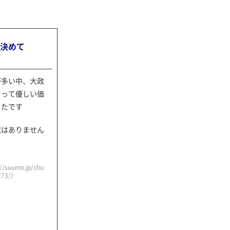
が決めて
が多い中、大政
とって優しい価
ったです
載はありません
suumo.jp/chu
773/）