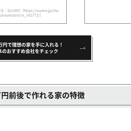
：SUUMO（https://suumo.jp/chu
/koumuten/rn_142773/）
00万円で理想の家を手に入れる！
阜のおすすめ会社をチェック
0万円前後で作れる家の特徴