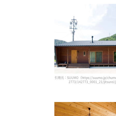
引用元：SUUMO（https://suumo.jp/chumo
2773/142773_0001_21/jitsurei