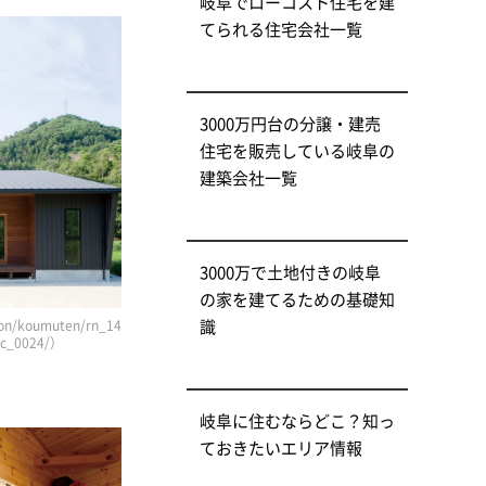
岐阜でローコスト住宅を建
てられる住宅会社一覧
3000万円台の分譲・建売
住宅を販売している岐阜の
建築会社一覧
3000万で土地付きの岐阜
の家を建てるための基礎知
識
n/koumuten/rn_14
/jc_0024/）
岐阜に住むならどこ？知っ
ておきたいエリア情報