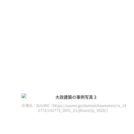
引用元：SUUMO（https://suumo.jp/chumon/koumuten/rn_14
2773/142773_0001_21/jitsurei/jc_0020/）