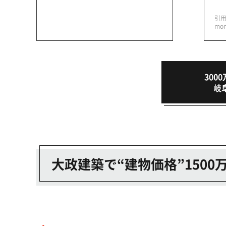
引用元
mon
30
岐
大政建築で“建物価格”150