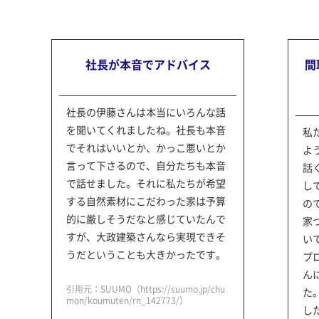
社長が本音でアドバイス
間
社長の伊藤さんは本当にいろんな話
を聞いてくれましたね。社長も本音
私
でそれはいいとか、かっこ悪いとか
よ
言って下さるので、自分たちも本音
話
で話せました。それに私たちが希望
し
する自然素材にこだわった家は予算
の
的に厳しそうだなと感じていたんで
家
すが、大政建築さんなら実現できそ
い
うだということも大きかったです。
プ
ん
引用元：SUUMO（https://suumo.jp/chu
た
mon/koumuten/rn_142773/）
し