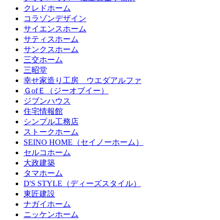
クレドホーム
コラゾンデザイン
サイエンスホーム
サティスホーム
サンクスホーム
三交ホーム
三昭堂
幸せ家造り工房 ウエダアルファ
ＧofＥ（ジーオブイー）
ジブンハウス
住宅情報館
シンプル工務店
ストークホーム
SEINO HOME（セイノーホーム）
セルコホーム
大政建築
タマホーム
D'S STYLE（ディーズスタイル）
東匠建設
ナガイホーム
ニッケンホーム