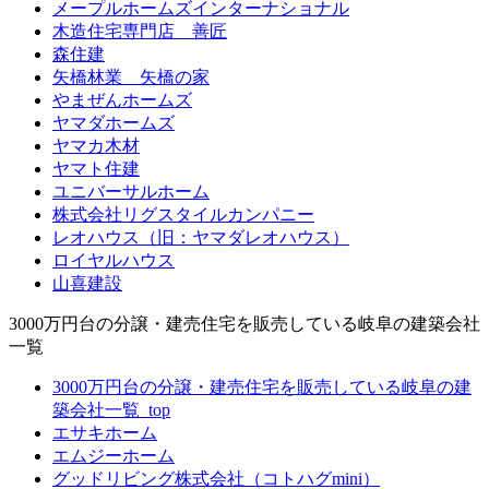
メープルホームズインターナショナル
木造住宅専門店 善匠
森住建
矢橋林業 矢橋の家
やまぜんホームズ
ヤマダホームズ
ヤマカ木材
ヤマト住建
ユニバーサルホーム
株式会社リグスタイルカンパニー
レオハウス（旧：ヤマダレオハウス）
ロイヤルハウス
山喜建設
3000万円台の分譲・建売住宅を販売している岐阜の建築会社
一覧
3000万円台の分譲・建売住宅を販売している岐阜の建
築会社一覧_top
エサキホーム
エムジーホーム
グッドリビング株式会社（コトハグmini）