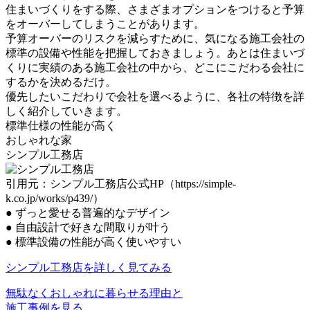
住まいづくりをする際、さまざまオプションをつけると予算
をオーバーしてしまうことがあります。
予算オーバーのリスクを減らすために、
気になる施工会社の
標準の設備や性能を把握
しておきましょう。あとは住まいづ
くりに実績のある施工会社の中から、どこにこだわる会社に
するかを決めるだけ。
優先したいこだわりで会社を選べる
ように、各社の特徴を詳
しく紹介していきます。
標準仕様の性能が高く
おしゃれな家
シンプル工務店
引用元：シンプル工務店公式HP（https://simple-
k.co.jp/works/p439/）
●
ずっと愛せる普遍的なデザイン
●
自由設計で好きな間取りが叶う
●
標準設備の性能が高く使いやすい
シンプル工務店を詳しく見てみる
無駄なくおしゃれに暮らせる理由と
施工事例を見る