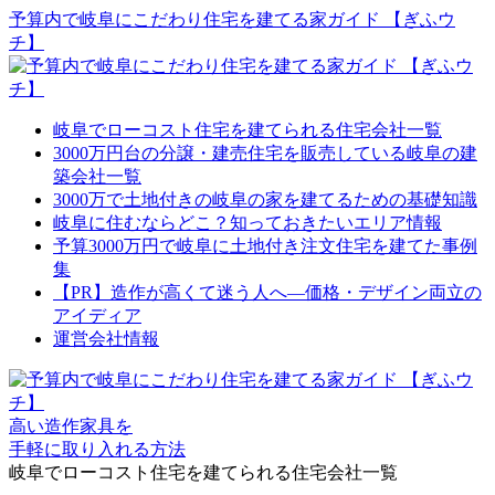
予算内で岐阜にこだわり住宅を建てる家ガイド 【ぎふウ
チ】
岐阜でローコスト住宅を建てられる住宅会社一覧
3000万円台の分譲・建売住宅を販売している岐阜の建
築会社一覧
3000万で土地付きの岐阜の家を建てるための基礎知識
岐阜に住むならどこ？知っておきたいエリア情報
予算3000万円で岐阜に土地付き注文住宅を建てた事例
集
【PR】造作が高くて迷う人へ―価格・デザイン両立の
アイディア
運営会社情報
高い造作家具を
手軽に取り入れる方法
岐阜でローコスト住宅を建てられる住宅会社一覧