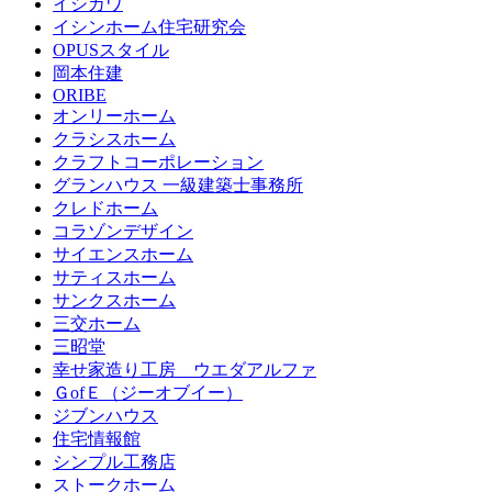
イシカワ
イシンホーム住宅研究会
OPUSスタイル
岡本住建
ORIBE
オンリーホーム
クラシスホーム
クラフトコーポレーション
グランハウス 一級建築士事務所
クレドホーム
コラゾンデザイン
サイエンスホーム
サティスホーム
サンクスホーム
三交ホーム
三昭堂
幸せ家造り工房 ウエダアルファ
ＧofＥ（ジーオブイー）
ジブンハウス
住宅情報館
シンプル工務店
ストークホーム