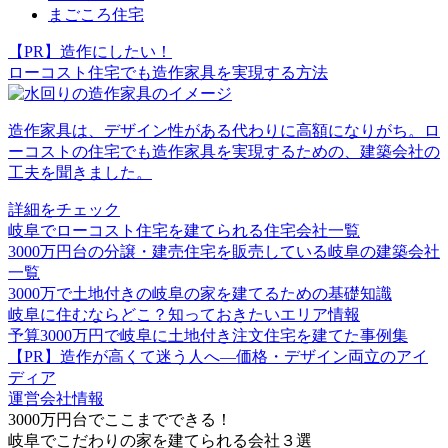
まごころ住宅
【PR】造作にしたい！
ローコスト住宅でも造作家具を実現する方法
造作家具は、デザイン性がある代わりに高額になりがち。ロ
ーコストの住宅でも造作家具を実現するための、建築会社の
工夫を聞きました。
詳細をチェック
岐阜でローコスト住宅を建てられる住宅会社一覧
3000万円台の分譲・建売住宅を販売している岐阜の建築会社
一覧
3000万で土地付きの岐阜の家を建てるための基礎知識
岐阜に住むならどこ？知っておきたいエリア情報
予算3000万円で岐阜に土地付き注文住宅を建てた事例集
【PR】造作が高くて迷う人へ―価格・デザイン両立のアイ
ディア
運営会社情報
3000万円台でここまでできる！
岐阜で
こだわりの家
を建てられる会社３選