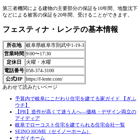
第三者機関による建物の主要部分の保証を10年間、
地盤沈下
などによる被害の保証を20年間
、受けることができます。
フェスティナ・レンテの基本情報
所在地
岐阜県岐阜市則武中1-19-3
営業時間
9:00〜17:30
定休日
火曜・水曜
電話番号
058-374-3100
公式HP
https://f-lente.com/
あわせて読みたいページ
予算内で岐阜にこだわり住宅を建てる家ガイド 【ぎふ
ウチ】
【PR】造作が高くて迷う人へ―価格・デザイン両立の
アイディア
岐阜でローコスト住宅を建てられる住宅会社一覧
SEINO HOME（セイノーホーム）
ナガイホーム