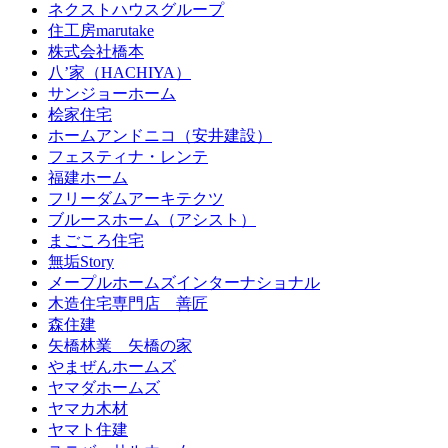
ネクストハウスグループ
住工房marutake
株式会社橋本
八’家（HACHIYA）
サンジョーホーム
桧家住宅
ホームアンドニコ（安井建設）
フェスティナ・レンテ
福建ホーム
フリーダムアーキテクツ
ブルースホーム（アシスト）
まごころ住宅
無垢Story
メープルホームズインターナショナル
木造住宅専門店 善匠
森住建
矢橋林業 矢橋の家
やまぜんホームズ
ヤマダホームズ
ヤマカ木材
ヤマト住建