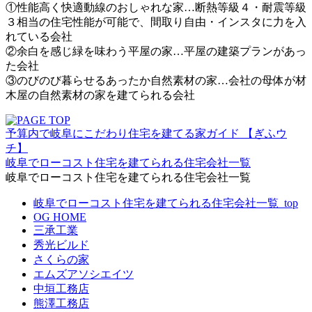
①性能高く快適動線のおしゃれな家…断熱等級４・耐震等級
３相当の住宅性能が可能で、間取り自由・インスタに力を入
れている会社
②余白を感じ緑を味わう平屋の家…平屋の建築プランがあっ
た会社
③のびのび暮らせるあったか自然素材の家…会社の母体が材
木屋の自然素材の家を建てられる会社
予算内で岐阜にこだわり住宅を建てる家ガイド 【ぎふウ
チ】
岐阜でローコスト住宅を建てられる住宅会社一覧
岐阜でローコスト住宅を建てられる住宅会社一覧
岐阜でローコスト住宅を建てられる住宅会社一覧_top
OG HOME
三承工業
秀光ビルド
さくらの家
エムズアソシエイツ
中垣工務店
熊澤工務店