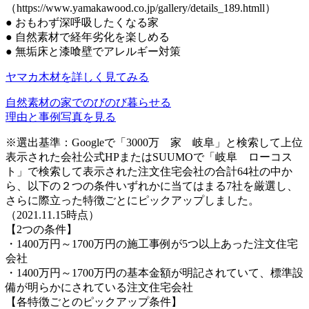
（https://www.yamakawood.co.jp/gallery/details_189.htmll）
●
おもわず深呼吸したくなる家
●
自然素材で経年劣化を楽しめる
●
無垢床と漆喰壁でアレルギー対策
ヤマカ木材を詳しく見てみる
自然素材の家でのびのび暮らせる
理由と事例写真を見る
※選出基準：Googleで「3000万 家 岐阜」と検索して上位
表示された会社公式HPまたはSUUMOで「岐阜 ローコス
ト」で検索して表示された注文住宅会社の合計64社の中か
ら、以下の２つの条件いずれかに当てはまる7社を厳選し、
さらに際立った特徴ごとにピックアップしました。
（2021.11.15時点）
【2つの条件】
・1400万円～1700万円の施工事例が5つ以上あった注文住宅
会社
・1400万円～1700万円の基本金額が明記されていて、標準設
備が明らかにされている注文住宅会社
【各特徴ごとのピックアップ条件】