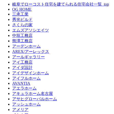
岐阜でローコスト住宅を建てられる住宅会社一覧_top
OG HOME
三承工業
秀光ビルド
さくらの家
エムズアソシエイツ
中垣工務店
熊澤工務店
アーデンホーム
AREX/アーレックス
アールギャラリー
アイ工務店
アイダ設計
アイデザインホーム
アイフルホーム
AVANTIA
アエラホーム
アキュラホーム名古屋
アサヒグローバルホーム
アッシュホーム
アメリア