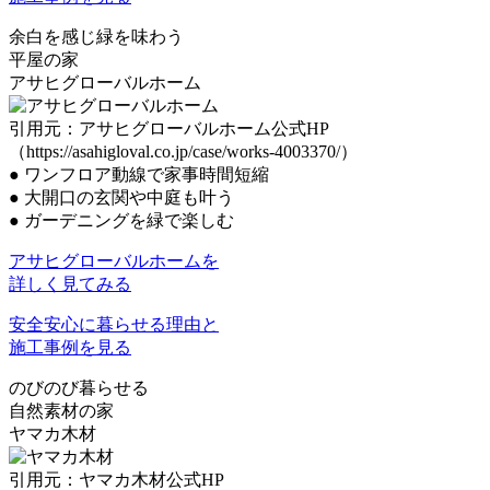
余白を感じ緑を味わう
平屋の家
アサヒグローバルホーム
引用元：アサヒグローバルホーム公式HP
（https://asahigloval.co.jp/case/works-4003370/）
●
ワンフロア動線で家事時間短縮
●
大開口の玄関や中庭も叶う
●
ガーデニングを緑で楽しむ
アサヒグローバルホームを
詳しく見てみる
安全安心に暮らせる理由と
施工事例を見る
のびのび暮らせる
自然素材の家
ヤマカ木材
引用元：ヤマカ木材公式HP