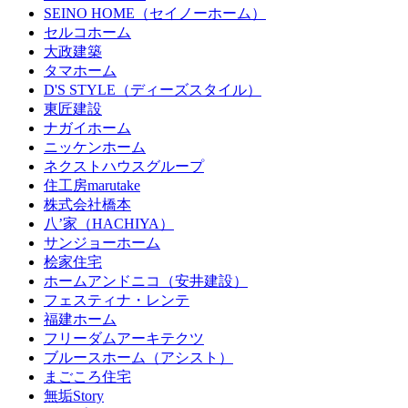
SEINO HOME（セイノーホーム）
セルコホーム
大政建築
タマホーム
D'S STYLE（ディーズスタイル）
東匠建設
ナガイホーム
ニッケンホーム
ネクストハウスグループ
住工房marutake
株式会社橋本
八’家（HACHIYA）
サンジョーホーム
桧家住宅
ホームアンドニコ（安井建設）
フェスティナ・レンテ
福建ホーム
フリーダムアーキテクツ
ブルースホーム（アシスト）
まごころ住宅
無垢Story